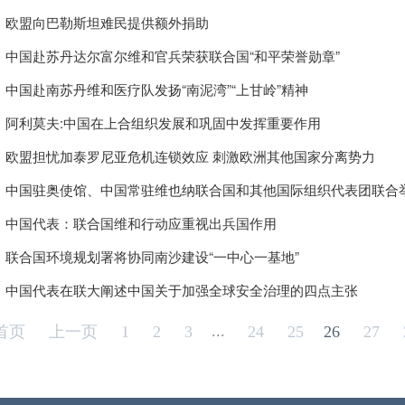
欧盟向巴勒斯坦难民提供额外捐助
中国赴苏丹达尔富尔维和官兵荣获联合国“和平荣誉勋章”
中国赴南苏丹维和医疗队发扬“南泥湾”“上甘岭”精神
阿利莫夫:中国在上合组织发展和巩固中发挥重要作用
欧盟担忧加泰罗尼亚危机连锁效应 刺激欧洲其他国家分离势力
中国驻奥使馆、中国常驻维也纳联合国和其他国际组织代表团联合举
中国代表：联合国维和行动应重视出兵国作用
联合国环境规划署将协同南沙建设“一中心一基地”
中国代表在联大阐述中国关于加强全球安全治理的四点主张
...
首页
上一页
1
2
3
24
25
26
27