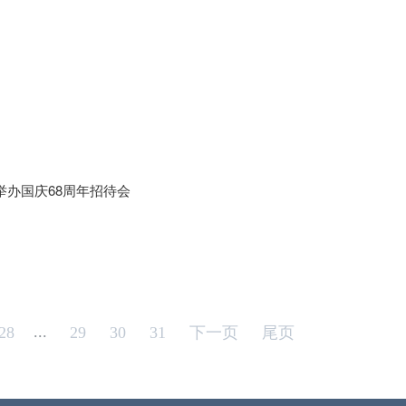
办国庆68周年招待会
...
28
29
30
31
下一页
尾页