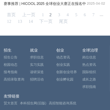
赛事推荐 | HICOOL 2025 全球创业大赛正在报名中
2025-04-02
...
首页
上一页
1
2
3
4
5
6
7
12
13
14
下一页
尾页
招生
就业
创业
全球治理
招生公告
求职信息
动态资讯
岗位信息
校园动态
实习实践
创业实践
热点资讯
报考指南
读研深造
创新创业培养
国际组织
高招录取查询
招聘活动
创业孵化园
成长之路
求职指南
友情链接
贸大首页
本科招生网(旧版)
高招智能咨询系统