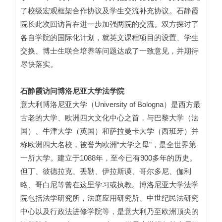
了校级宏观框架合作协议及学生交流补充协议。石静霞
院长此次回访旨在进一步加强两院的交流。双方探讨了
各自学院的国际化计划，就英文课程项目的设置、学生
交换、博士生联合培养等问题达成了一致意见，并期待
尽快落实。
石静霞访问博洛尼亚大学法学院
意大利博洛尼亚大学（University of Bologna）是西方最
古老的大学、欧洲四大文化中心之首，与巴黎大学（法
国）、牛津大学（英国）和萨拉曼卡大学（西班牙）并
称欧洲四大名校，被誉为欧洲“大学之母”，是全世界第
一所大学。建立于1088年，至今已有900多年的历史。
但丁、彼德拉克、丢勒、伊拉斯谟、哥尔多尼、伽利
略、哥白尼等曾在这里学习或执教。博洛尼亚大学法学
院包括法学研究所，法庭应用研究所、中世纪民法研究
中心以及行政法进修学院等，是意大利乃至欧洲顶尖的