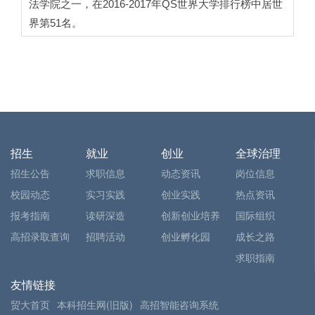
法学院之一，在2016-2017年QS世界大学排行榜中居世
界第51名。
招生
就业
创业
全球治理
招生公告
求职信息
动态资讯
岗位信息
校园动态
实习实践
创业实践
热点资讯
报考指南
读研深造
创新创业培养
国际组织
高招录取查询
招聘活动
创业孵化园
成长之路
求职指南
友情链接
贸大首页
本科招生网(旧版)
高招智能咨询系统