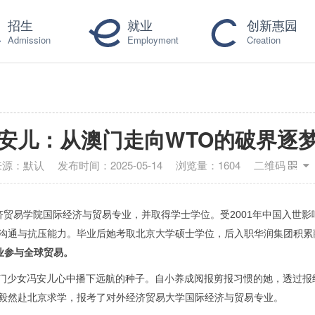
招生
就业
创新惠园
Admission
Employment
Creation
安儿：从澳门走向WTO的破界逐
来源：
默认
发布时间：
2025-05-14
浏览量：
1604
二维码
济贸易学院国际经济与贸易专业，并取得学士学位。受
2001
年中国入世影
沟通与抗压能力。毕业后她考取北京大学硕士学位，后入职华润集团积累
业参与全球贸易。
门少女冯安儿心中播下远航的种子。自小养成阅报剪报习惯的她，透过报
毅然赴北京求学，报考了对外经济贸易大学国际经济与贸易专业。