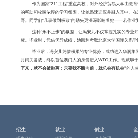
作为国家
“211
工程
”
重点高校，对外经济贸易大学由教育
的帮助和校园浓厚的学习氛围，让她迅速适应并融入其中。
在
野。同学们
“
凡事做到极致
”
的劲头更深深影响着她
——
若作业
这种
“
永不止步
”
的氛围，让冯安儿不仅掌握扎实的专业
标。毕业时，凭借优异成绩，她顺利考取北京大学国际关系学
毕业后，冯安儿凭借积累的专业优势，成功进入华润集
月闭关备战，终以首位澳门人的身份进入
WTO
工作。
现就职
下来，就不会被抛离；只要我不断向前，就总会有机会
”
的人
招生
就业
创业