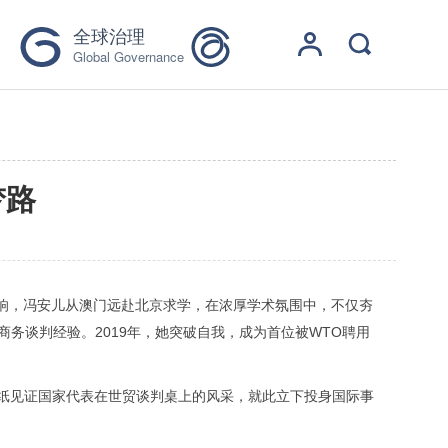
全球治理
Global Governance
梦路
响，冯安儿从澳门远赴北京求学，在浓厚学术氛围中，不仅夯
商务谈判经验。
2019
年，她突破自我，成为首位被
WTO
聘用
纸见证国家代表在世贸谈判桌上的风采，就此立下投身国际事