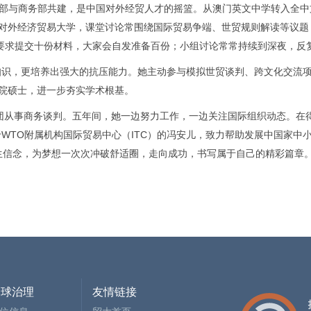
部与商务部共建，是中国对外经贸人才的摇篮。从澳门英文中学转入全中
对外经济贸易大学，课堂讨论常围绕国际贸易争端、世贸规则解读等议题
要求提交十份材料，大家会自发准备百份；小组讨论常常持续到深夜，反
知识，更培养出强大的抗压能力。她主动参与模拟世贸谈判、跨文化交流
院硕士，进一步夯实学术根基。
团从事商务谈判。五年间，她一边努力工作，一边关注国际组织动态。在
于
WTO
附属机构国际贸易中心（
ITC
）的冯安儿，致力帮助发展中国家中
生信念，为梦想一次次冲破舒适圈，走向成功，书写属于自己的精彩篇章
全球治理
友情链接