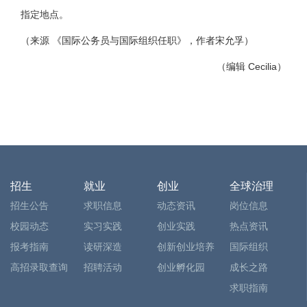
指定地点。
（来源 《国际公务员与国际组织任职》，作者宋允孚）
（编辑 Cecilia）
招生
就业
创业
全球治理
招生公告
求职信息
动态资讯
岗位信息
校园动态
实习实践
创业实践
热点资讯
报考指南
读研深造
创新创业培养
国际组织
高招录取查询
招聘活动
创业孵化园
成长之路
求职指南