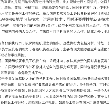
，更为重要的是运用这些语言进行沟通交流，比如能够进行协商谈判，做口
效、清晰、简洁、准确可信、能阐释复杂的问题，同时要有吸引力，便于
运用能力是任何工作的基础。联合国也要求其员工必须具备良好的计算机
须积极地学习新技术、运用新技术，同时还要理性地认识技
工必
的精神，能够与不同的对象进行合作，如与不同文化背景的人合作、与
、与机构内外的人员合作、与来自不同学科背景的人合作。除此之外，他
有良好的执行力，以保障组织理念的落实。这些执行力包括分析、计划、
职员才应具备的能力，各级职员都应具备，主要表现为能够建立和促进团
享成功并承担风险。
征。
国际组织要求员工积极主动、乐观外向，在认真负责的同时具有宽容
外，在国际组织工作并不像外人想象的那样光鲜亮丽，同时也需要承受多
，甚至冒着生命危险完成工作。
基于专业发展基础之上的跨学科工作，同时很多国际组织自身也是知名智
、更新知识，特别是根据任务需求寻求所需的新知识，并快速学习。可以
的一项重要的价值观，国际组织的人才应具备以下两类基础知识。一是个人
求，但更看重员工的专业能力，如具备跨学科的知识和研究经验，甚至大
具备国际工作经验，通晓国际工作规则。如果员工曾经在国际组织参加过