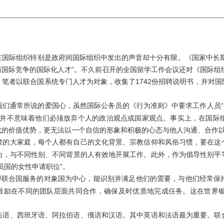
际组织特别是政府间国际组织中发出的声音却十分有限。《国家中长期教育
国际竞争的国际化人才”。不久前召开的全国留学工作会议还对《国际组
笔者以联合国系统专门人才为对象，收集了1742份招聘说明书，并对
们通常所说的爱国心，虽然国际公务员的《行为准则》中要求工作人员“
这并不意味着他们必须放弃个人的政治观点或国家观点。事实上，在国际
代的价值优势，更无法以一个自信的形象和积极的心态与他人沟通、合作
聚的大家庭，每个人都有自己的文化背景、宗教信仰和风俗习惯，要在这
为，与不同性别、不同背景的人有效地开展工作。此外，作为倡导性别平
员国的女性申请职位”。
”即联合国服务的对象国为中心，能识别并满足他们的需要，与他们经常
并鼓励在不同的团队层面共同合作，确保及时优质地完成任务。这在世界
法语、西班牙语、阿拉伯语、俄语和汉语。其中英语和法语最为重要。联