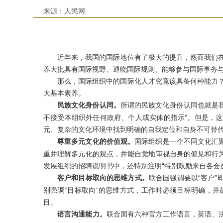
来源：
人民网
近年来，我国的国际地位有了极大的提升，然而我们在国
养大批具有国际视野、通晓国际规则、能够参与国际事务与
那么，国际组织中的国际化人才究竟该具备何种能力？
大基本素养。
民族文化身份认同。
所谓的民族文化身份认同也就是我
不接受本组织外任何政府、个人或实体的指示”。但是，
元、复杂的文化环境中找到明确的自我定位和自身不可替
尊重多元文化的价值观。
国际组织是一个不同文化汇
重并理解多元化的观点，并能自觉地审视自身的偏见和行
发展组织的招聘说明书中，还特别注明“特
别鼓励来自各会
客户和目标取向的思维方式。
联合国强调要以“客户
别强调“目标取向”的思维方式，工作时必须目标明确，
目。
语言沟通能力。
联合国有六种官方工作语言，英语、