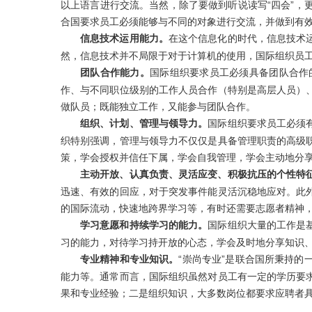
以上语言进行交流。当然，除了要做到听说读写“四会”
合国要求员工必须能够与不同的对象进行交流，并做到有
信息技术运用能力。
在这个信息化的时代，信息技术
然，信息技术并不局限于对于计算机的使用，国际组织员
团队合作能力。
国际组织要求员工必须具备团队合作
作、与不同职位级别的工作人员合作（特别是高层人员）
做队员；既能独立工作，又能参与团队合作。
组织、计划、管理与领导力。
国际组织要求员工必须
织特别强调，管理与领导力不仅仅是具备管理职责的高级
策，学会授权并信任下属，学会自我管理，学会主动地分
主
动开放、认真负责、灵活应变、积极抗压的个性特
迅速、有效的回应，对于突发事件能灵活沉稳地应对。此
的国际流动，快速地跨界学习等，有时还需要志愿者精神
学习意愿和持续学习的能力。
国际组织大量的工作是
习的能力，对待学习持开放的心态，学会及时地分享知识
专业精神和专业知识。
“崇尚专业”是联合国所秉持
能力等。通常而言，国际组织虽然对员工有一定的学历要
果和专业经验；二是组织知识，大多数岗位都要求应聘者