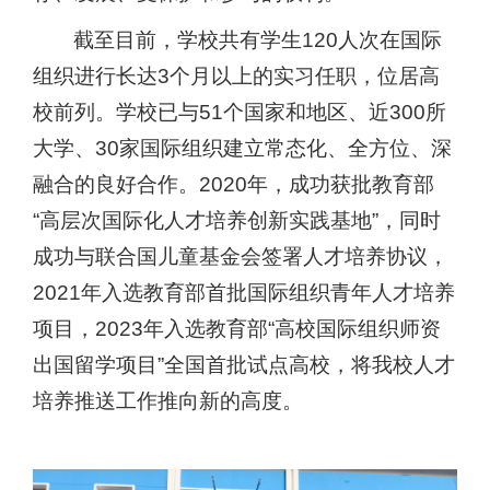
截至目前，
学校共有
学生
120
人次在国际
组织进行长达
3
个月以上的实习任职，位居高
校前列。学校已与
51
个国家和地区、近
300
所
大学、
30
家国际组织建立常态化、全方位、深
融合的良好合作。
2020
年，成功获批教育部
“高层次国际化人才培养创新实践基地”，同时
成功与联合国儿童基金会签署人才培养协议，
2021
年入选教育部首批国际组织青年人才培养
项目，
2023
年入选教育部
“
高校国际组织师资
出国留学项目
”
全国首批试点高校，
将我校人才
培养推送工作推向新的高度。