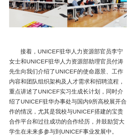
接着，
UNICEF
驻华人力资源部官员李宁
女士和
UNICEF
驻华人力资源部助理官员付涛
先生向我们介绍了
UNICEF
的使命愿景、工作
内容和团队组织架构及人才需求和招聘流程，
重点讲述了
UNICEF
实习生成长计划，同时介
绍了
UNICEF
驻华办事处与国内
9
所高校展开合
作的情况，尤其是我校与
UNICEF
搭建的宝贵
合作平台和过往成功的合作经历，并鼓励贸大
学生在未来多参与到
UNICEF
事业发展中。