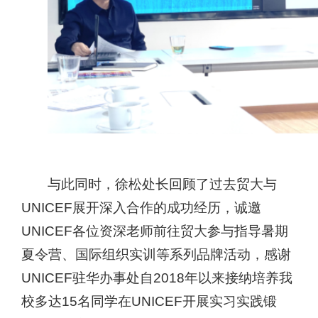
与此同时，徐松处长
回顾了过去贸大与
UNICEF
展开深入合作的成功经历，诚邀
UNICEF
各位资深老师前往贸大参与指导暑期
夏令营、国际组织实训等系列品牌活动，
感谢
UNICEF
驻华办事处自
2018
年以来接纳培养我
校多达
15
名同学在
UNICEF
开展实习实践锻