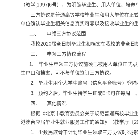
（教学
[1997]6
号），为明确毕业生、用人单位、培养
三方协议是普通高等学校毕业生和用人单位在正
单位确认毕业生相关信息真实可靠以及接收毕业生的
二、
申领三方协议范围
我校
2020
届全日制毕业生和档案在我校的非全日
三、
申领三方协议流程
1.
毕业生申领三方协议前须已被用人单位正式录
生户口和档案，可不与单位签订三方协议。
2.
毕业生用个人学生账号（信息平台账号）登陆
3.
预约之后，毕业生持学生证或
E
卡可在每周一
四、
其他情况
根据《北京市教育委员会关于规范普通高校毕业
港澳台应届毕业生就业服务工作的通知》（教学厅〔
2
1.
少数民族骨干计划毕业生领取三方协议时须持