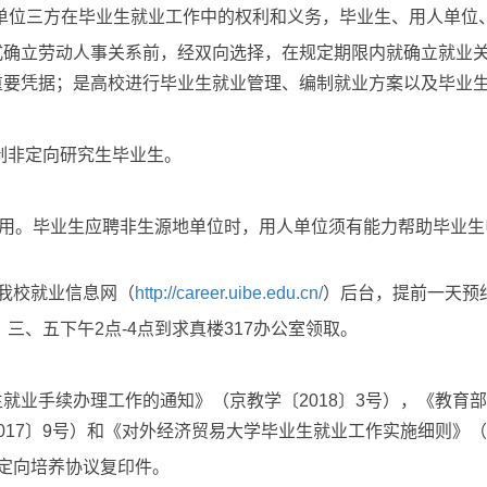
单位三方在毕业生就业工作中的权利和义务，毕业生、用人单位
式确立劳动人事关系前，经双向选择，在规定期限内就确立就业
重要凭据；是高校进行毕业生就业管理、编制就业方案以及毕业
制非定向研究生毕业生。
用。毕业生应聘非生源地单位时，用人单位须有能力帮助毕业生
我校就业信息网（
http://career.uibe.edu.cn/
）后台，提前一天预
、三、五下午
2
点
-4
点到求真楼
317
办公室领取。
生就业手续办理工作的通知》（京教学〔
2018
〕
3
号），《教育部
017
〕
9
号）和《对外经济贸易大学毕业生就业工作实施细则》（
定向培养协议复印件。