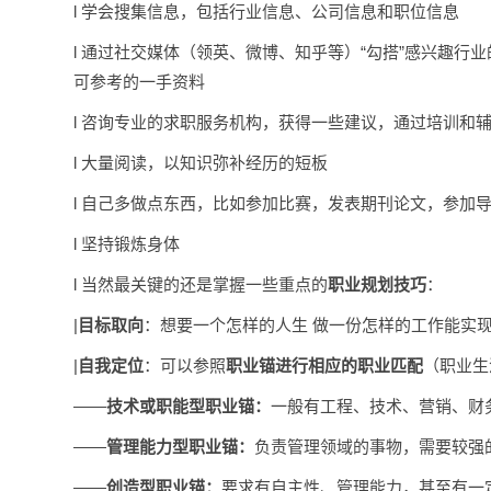
l 学会搜集信息，包括行业信息、公司信息和职位信息
l 通过社交媒体（领英、微博、知乎等）“勾搭”感兴趣
可参考的一手资料
l 咨询专业的求职服务机构，获得一些建议，通过培训和
l 大量阅读，以知识弥补经历的短板
l 自己多做点东西，比如参加比赛，发表期刊论文，参加
l 坚持锻炼身体
l 当然最关键的还是掌握一些重点的
职业规划技巧
：
|
目标取向
：想要一个怎样的人生 做一份怎样的工作能实
|
自我定位
：可以参照
职业锚进行相应的职业匹配
（职业生
——
技术或职能型职业锚：
一般有工程、技术、营销、财
——
管理能力型职业锚：
负责管理领域的事物，需要较强
——
创造型职业锚：
要求有自主性、管理能力，甚至有一