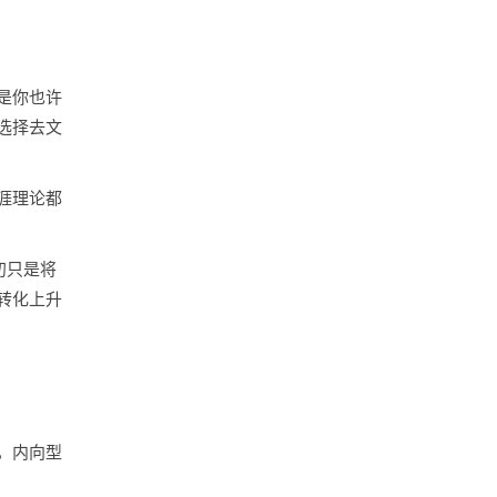
是你也许
选择去文
涯理论都
初只是将
转化上升
，内向型