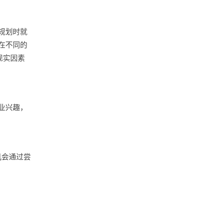
规划时就
在不同的
现实因素
业兴趣，
机会通过尝