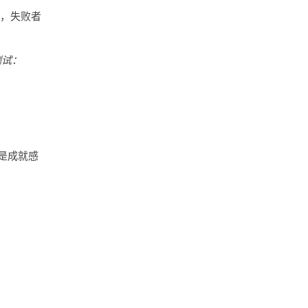
反，失败者
测试：
是成就感