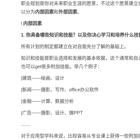
职业规划是你对未来职业生涯的愿景，不过这个愿景建立
以分为
内部因素
和
外部因素
。
l
内部因素
1.
你具备哪些知识和技能？以及你决心学习和培养什么技
所有计划的制定都建立在对自我充分了解的基础上。
知识和技能是职业选择和发展的基本依据，这个通常和自
也可以get很多附加技能。举几个例子：
|建筑——绘画、设计
|新闻——摄影、写作、office办公软件
|金融——计算、数据分析
|广告——摄影、设计、做PPT
……
对于应用型学科来说，比较容易从专业课上获得一些附加