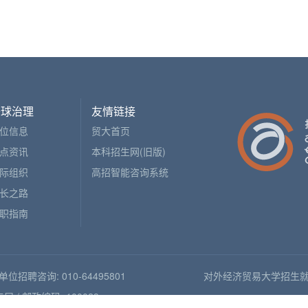
全球治理
友情链接
位信息
贸大首页
点资讯
本科招生网(旧版)
际组织
高招智能咨询系统
长之路
职指南
人单位招聘咨询: 010-64495801
对外经济贸易大学招生就业处版权所有 
 邮政编码: 100029