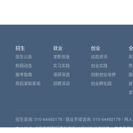
招生
就业
创业
招生公告
求职信息
动态资讯
岗
校园动态
实习实践
创业实践
热
报考指南
读研深造
创新创业培养
国
高招录取查询
招聘活动
创业孵化园
成
求
招生咨询: 010-64492178 / 就业手续咨询: 010-64492179 / 用
办公地点: 北京市朝阳区惠新东街10号对外经济贸易大学求真楼三层 /