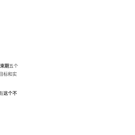
束期
五个
目标和实
有
这个不