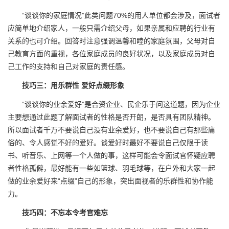
“谈谈你的家庭情况”此类问题70%的用人单位都会涉及，面试者
应简单地介绍家人，一般只需介绍父母，如果亲属和应聘的行业有
关系的也可介绍。回答时注意强调温馨和睦的家庭氛围，父母对自
己教育方面的重视，各位家庭成员的良好状况，以及家庭成员对自
己工作的支持和自己对家庭的责任感。
技巧三：用乐群性 爱好点缀形象
“谈谈你的业余爱好”是合资企业、民企乐于问这道题，因为企业
主要想通过此题了解面试者的性格是否开朗，是否具有团队精神。
所以面试者千万不要说自己没有业余爱好，也不要说自己有那些庸
俗的、令人感觉不好的爱好。谈爱好时最好不要说自己仅限于读
书、听音乐、上网等一个人做的事，这样可能会令面试官怀疑应聘
者性格孤僻，最好能有一些如篮球、羽毛球等，在户外和大家一起
做的业余爱好来“点缀”自己的形象，突出面视者的乐群性和协作能
力。
技巧四：不忘本令考官难忘