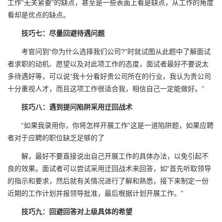
工作“无关紧要”的缺点，甚至是一些表面上看是缺点，从工作的角度
看却是优点的缺点。
技巧七：尽量回避待遇问题
考官问到“你为什么选择我们公司?”时就试图从此题中了解面试
者求职的动机、愿望以及对此项工作的态度，面试者最好不要说太
多待遇好等，可以说“我十分看好贵公司所在的行业，我认为贵公司
十分重视人才，而且这项工作很适合我，相信自己一定能做好。”
技巧八：遇到提问陷阱采用迂回战术
“如果我录用你，你将怎样开展工作”这是一道陷阱题，如果应聘
者对于应聘的职位缺乏足够的了
解，最好不要直接说出自己开展工作的具体办法，以免引起不
良的效果。面试者可以尝试采用迂回战术来回答，如“首先听取领导
的指示和要求，然后就有关情况进行了解和熟悉，接下来制定一份
近期的工作计划并报领导批准，最后根据计划开展工作。”
技巧九：回避回答对上级具体的希望