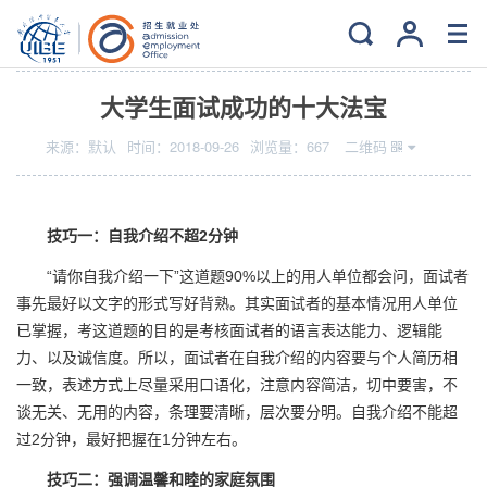
当前位置：
主页
>
特色服务
>
职业规划
大学生面试成功的十大法宝
来源：
默认
时间：
2018-09-26
浏览量：
667
二维码
技巧一：自我介绍不超2分钟
“请你自我介绍一下”这道题90%以上的用人单位都会问，面试者
事先最好以文字的形式写好背熟。其实面试者的基本情况用人单位
已掌握，考这道题的目的是考核面试者的语言表达能力、逻辑能
力、以及诚信度。所以，面试者在自我介绍的内容要与个人简历相
一致，表述方式上尽量采用口语化，注意内容简洁，切中要害，不
谈无关、无用的内容，条理要清晰，层次要分明。自我介绍不能超
过2分钟，最好把握在1分钟左右。
技巧二：强调温馨和睦的家庭氛围