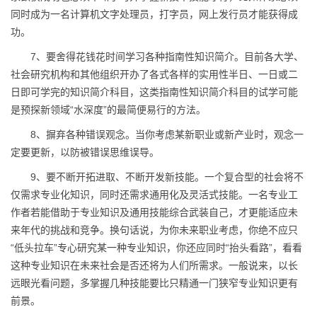
同时成为一名计算机文字处理员，打字员，网上发行员才能获得成
功。
7、要舍得花钱花时间学习各种指南性知识简介。目前各大学、
社会研究机构和其他组织开办了各式各样的实用性半日、一日或二
日即可学完的知识简介科目，这类指南性知识简介科目的试学可能
是预探新领域“水深度”的最简便易行的方法。
8、摒弃各种错误观念。当你考虑某新职业或新产业时，观念一
定要更新，以防被错误思维误导。
9、要不断开拓进取、不断开发新技能。一个复合型的社会将不
仅需求专业化知识，同时还需求通用化及灵活式技能。一名专业工
作者若能借助于专业知识及通用技能综合武装自己，才更能适应未
来年代的挑战和竞争。换句话说，为你未来职业考虑，你绝不应只
“低头拉车”专心研究某一种专业知识，你还应同时“抬头看路”，看看
这种专业知识在未来社会是否还将为人们所需求。一般说来，以长
远眼光看问题，多掌握几种技能要比只精通一门狭窄专业知识更有
前景。