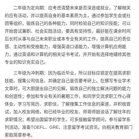
二年级为定向期：应考虑清楚未来是否深造或就业，了解相关
的应有活动，并以提高自身的基本素质为主，通过参加学生会或社
团等组织，锻炼自己的各种能力，同时检验自己的知识技能；可以
开始尝试兼职、社会实践活动，要具有坚持性，最好能在课余时间
后长时从事与自己未来职业或本专业有关的工作，提高自己的责任
感、主动性和受挫能力，增强英语口语能力，增强计算机应用能
力，通过英语和计算机的相关证书考试，并开始有选择地辅修其他
专业的知识充实自己。
三年级为冲刺期：因为临近毕业，所以目标应锁定在提高求职
技能、搜集公司信息、并确定自己是否要考研上。在撰写专业学术
文章时，可大胆提出自己的见解，锻炼自己的独立解决问题的能力
和创造性；参加和专业有关的暑期工作，和同学交流求职工作心得
体会，学习写简历、求职信，了解搜集工作信息的渠道，并积极尝
试，加入校友网络，和已经毕业的校友、师哥师姐谈话了解往年的
求职情况；希望出国留学的学生，可多接触留学顾问，参与留学系
列活动，准备TOEFL、GRE、注意留学考试资讯，向相关教育部门
索取简章参考。