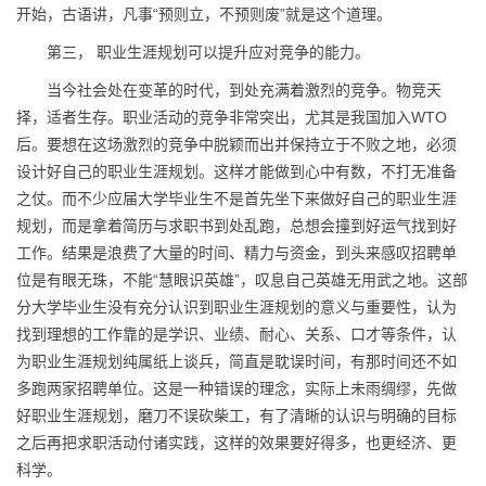
开始，古语讲，凡事“预则立，不预则废”就是这个道理。
第三， 职业生涯规划可以提升应对竞争的能力。
当今社会处在变革的时代，到处充满着激烈的竞争。物竞天
择，适者生存。职业活动的竞争非常突出，尤其是我国加入WTO
后。要想在这场激烈的竞争中脱颖而出并保持立于不败之地，必须
设计好自己的职业生涯规划。这样才能做到心中有数，不打无准备
之仗。而不少应届大学毕业生不是首先坐下来做好自己的职业生涯
规划，而是拿着简历与求职书到处乱跑，总想会撞到好运气找到好
工作。结果是浪费了大量的时间、精力与资金，到头来感叹招聘单
位是有眼无珠，不能“慧眼识英雄”，叹息自己英雄无用武之地。这部
分大学毕业生没有充分认识到职业生涯规划的意义与重要性，认为
找到理想的工作靠的是学识、业绩、耐心、关系、口才等条件，认
为职业生涯规划纯属纸上谈兵，简直是耽误时间，有那时间还不如
多跑两家招聘单位。这是一种错误的理念，实际上未雨绸缪，先做
好职业生涯规划，磨刀不误砍柴工，有了清晰的认识与明确的目标
之后再把求职活动付诸实践，这样的效果要好得多，也更经济、更
科学。