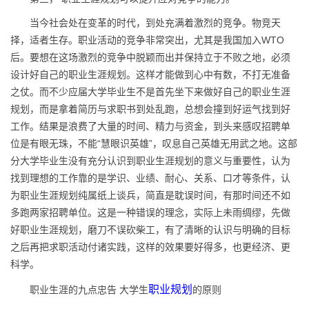
当今社会处在变革的时代，到处充满着激烈的竞争。物竞天
择，适者生存。职业活动的竞争非常突出，尤其是我国加入WTO
后。要想在这场激烈的竞争中脱颖而出并保持立于不败之地，必须
设计好自己的职业生涯规划。这样才能做到心中有数，不打无准备
之仗。而不少应届大学毕业生不是首先坐下来做好自己的职业生涯
规划，而是拿着简历与求职书到处乱跑，总想会撞到好运气找到好
工作。结果是浪费了大量的时间、精力与资金，到头来感叹招聘单
位是有眼无珠，不能“慧眼识英雄”，叹息自己英雄无用武之地。这部
分大学毕业生没有充分认识到职业生涯规划的意义与重要性，认为
找到理想的工作靠的是学识、业绩、耐心、关系、口才等条件，认
为职业生涯规划纯属纸上谈兵，简直是耽误时间，有那时间还不如
多跑两家招聘单位。这是一种错误的理念，实际上未雨绸缪，先做
好职业生涯规划，磨刀不误砍柴工，有了清晰的认识与明确的目标
之后再把求职活动付诸实践，这样的效果要好得多，也更经济、更
科学。
职业规划
职业生涯的九点忠告 大学生
的原则