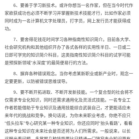
6、要善于学习新技术。或许你想当一名作家，但在当今时代作
家欲获成功也必须不断学习并掌握新技术技能才行，比如作家必须
同时成为一名计算机文字处理员，打字员，网上发行员才能获得成
功。
7、要舍得花钱花时间学习各种指南性知识简介。目前各大学、
社会研究机构和其他组织开办了各式各样的实用性半日、一日或二
日即可学完的知识简介科目，这类指南性知识简介科目的试学可能
是预探新领域“水深度”的最简便易行的方法。
8、摒弃各种错误观念。当你考虑某新职业或新产业时，观念一
定要更新，以防被错误思维误导。
9、要不断开拓进取、不断开发新技能。一个复合型的社会将不
仅需求专业化知识，同时还需求通用化及灵活式技能。一名专业工
作者若能借助于专业知识及通用技能综合武装自己，才更能适应未
来年代的挑战和竞争。换句话说，为你未来职业考虑，你绝不应只
“低头拉车”专心研究某一种专业知识，你还应同时“抬头看路”，看看
这种专业知识在未来社会是否还将为人们所需求。一般说来，以长
远眼光看问题，多掌握几种技能要比只精通一门狭窄专业知识更有