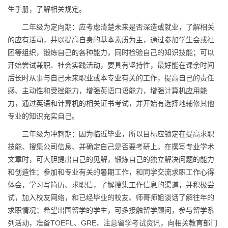
生手册，了解相关规定。
二年级为定向期：应考虑清楚未来是否深造或就业，了解相关
的应有活动，并以提高自身的基本素质为主，通过参加学生会或社
团等组织，锻炼自己的各种能力，同时检验自己的知识技能；可以
开始尝试兼职、社会实践活动，要具有坚持性，最好能在课余时间
后长时从事与自己未来职业或本专业有关的工作，提高自己的责任
感、主动性和受挫能力，增强英语口语能力，增强计算机应用能
力，通过英语和计算机的相关证书考试，并开始有选择地辅修其他
专业的知识充实自己。
三年级为冲刺期：因为临近毕业，所以目标应锁定在提高求职
技能、搜集公司信息、并确定自己是否要考研上。在撰写专业学术
文章时，可大胆提出自己的见解，锻炼自己的独立解决问题的能力
和创造性；参加和专业有关的暑期工作，和同学交流求职工作心得
体会，学习写简历、求职信，了解搜集工作信息的渠道，并积极尝
试，加入校友网络，和已经毕业的校友、师哥师姐谈话了解往年的
求职情况；希望出国留学的学生，可多接触留学顾问，参与留学系
列活动，准备TOEFL、GRE、注意留学考试资讯，向相关教育部门