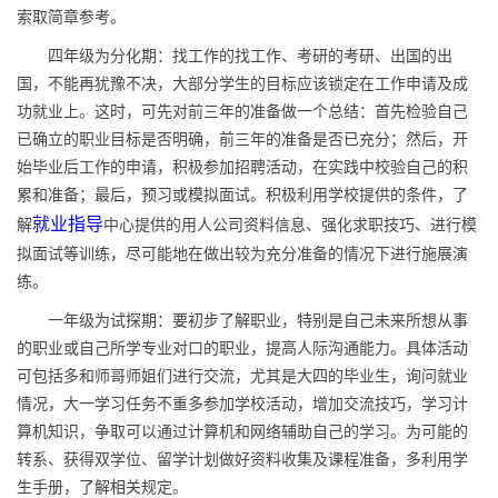
索取简章参考。
四年级为分化期：找工作的找工作、考研的考研、出国的出
国，不能再犹豫不决，大部分学生的目标应该锁定在工作申请及成
功就业上。这时，可先对前三年的准备做一个总结：首先检验自己
已确立的职业目标是否明确，前三年的准备是否已充分；然后，开
始毕业后工作的申请，积极参加招聘活动，在实践中校验自己的积
累和准备；最后，预习或模拟面试。积极利用学校提供的条件，了
就业指导
解
中心提供的用人公司资料信息、强化求职技巧、进行模
拟面试等训练，尽可能地在做出较为充分准备的情况下进行施展演
练。
一年级为试探期：要初步了解职业，特别是自己未来所想从事
的职业或自己所学专业对口的职业，提高人际沟通能力。具体活动
可包括多和师哥师姐们进行交流，尤其是大四的毕业生，询问就业
情况，大一学习任务不重多参加学校活动，增加交流技巧，学习计
算机知识，争取可以通过计算机和网络辅助自己的学习。为可能的
转系、获得双学位、留学计划做好资料收集及课程准备，多利用学
生手册，了解相关规定。