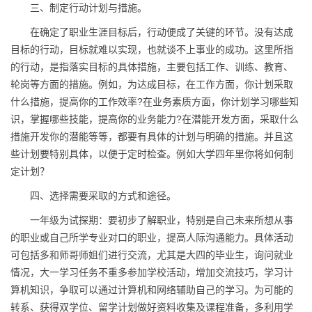
三、制定行动计划与措施。
在确定了职业生涯目标后，行动便成了关键的环节。没有达成
目标的行动，目标就难以实现，也就谈不上事业的成功。这里所指
的行动，是指落实目标的具体措施，主要包括工作、训练、教育、
轮岗等方面的措施。例如，为达成目标，在工作方面，你计划采取
什么措施，提高你的工作效率?在业务素质方面，你计划学习哪些知
识，掌握哪些技能，提高你的业务能力?在潜能开发方面，采取什么
措施开发你的潜能等等，都要有具体的计划与明确的措施。并且这
些计划要特别具体，以便于定时检查。例如大学四年里你将如何制
定计划？
四、选择需要采取的方式和途径。
一年级为试探期：要初步了解职业，特别是自己未来所想从事
的职业或自己所学专业对口的职业，提高人际沟通能力。具体活动
可包括多和师哥师姐们进行交流，尤其是大四的毕业生，询问就业
情况，大一学习任务不重多参加学校活动，增加交流技巧，学习计
算机知识，争取可以通过计算机和网络辅助自己的学习。为可能的
转系、获得双学位、留学计划做好资料收集及课程准备，多利用学