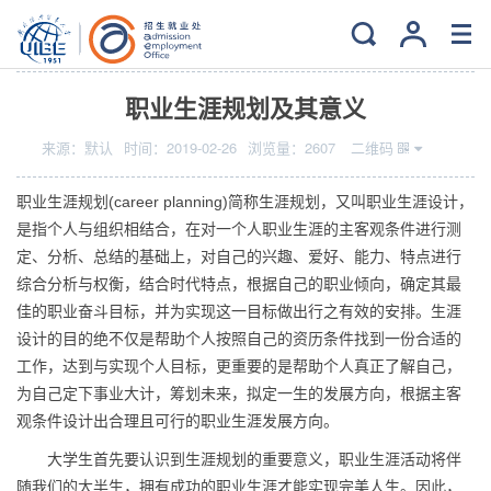
当前位置：
主页
>
特色服务
>
职业规划
职业生涯规划及其意义
来源：
默认
时间：
2019-02-26
浏览量：
2607
二维码
职业生涯规划(career planning)简称生涯规划，又叫职业生涯设计，
是指个人与组织相结合，在对一个人职业生涯的主客观条件进行测
定、分析、总结的基础上，对自己的兴趣、爱好、能力、特点进行
综合分析与权衡，结合时代特点，根据自己的职业倾向，确定其最
佳的职业奋斗目标，并为实现这一目标做出行之有效的安排。生涯
设计的目的绝不仅是帮助个人按照自己的资历条件找到一份合适的
工作，达到与实现个人目标，更重要的是帮助个人真正了解自己，
为自己定下事业大计，筹划未来，拟定一生的发展方向，根据主客
观条件设计出合理且可行的职业生涯发展方向。
大学生首先要认识到生涯规划的重要意义，职业生涯活动将伴
随我们的大半生，拥有成功的职业生涯才能实现完美人生。因此，