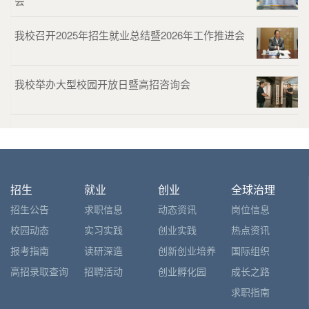
会
我校召开2025年招生就业总结暨2026年工作推进会
我校举办大型校园开放日暨高招咨询会
招生
就业
创业
全球治理
招生公告
求职信息
动态资讯
岗位信息
校园动态
实习实践
创业实践
热点资讯
报考指南
读研深造
创新创业培养
国际组织
高招录取查询
招聘活动
创业孵化园
成长之路
求职指南