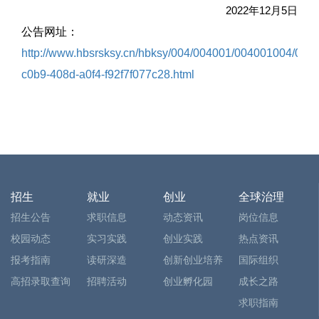
2022年12月5日
公告网址：
http://www.hbsrsksy.cn/hbksy/004/004001/004001004/00
c0b9-408d-a0f4-f92f7f077c28.html
招生
就业
创业
全球治理
招生公告
求职信息
动态资讯
岗位信息
校园动态
实习实践
创业实践
热点资讯
报考指南
读研深造
创新创业培养
国际组织
高招录取查询
招聘活动
创业孵化园
成长之路
求职指南