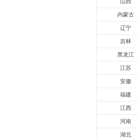
山西
内蒙古
辽宁
吉林
黑龙江
江苏
安徽
福建
江西
河南
湖北