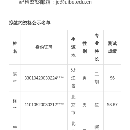
纪检监察邮箱：jc@uibe.edu.cn
拟签约资格公示名单
专
生
姓
性
业
测试
身份证号
源
名
别
特
成绩
地
长
浙
翁
二
33010420030224****
江
男
96
**
胡
省
北
徐
11010520030312
****
京
男
笙
93.67
**
市
北
牛
唢