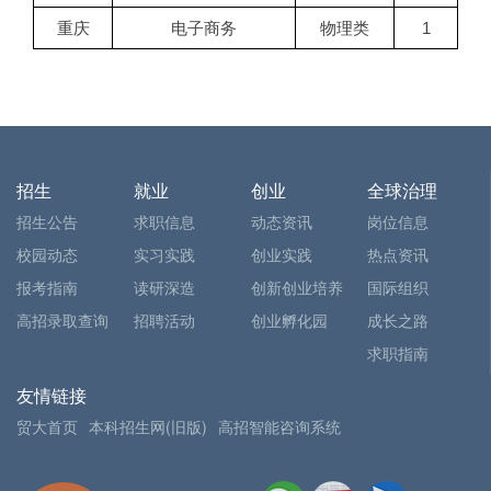
重庆
电子商务
物理类
1
招生
就业
创业
全球治理
招生公告
求职信息
动态资讯
岗位信息
校园动态
实习实践
创业实践
热点资讯
报考指南
读研深造
创新创业培养
国际组织
高招录取查询
招聘活动
创业孵化园
成长之路
求职指南
友情链接
贸大首页
本科招生网(旧版)
高招智能咨询系统