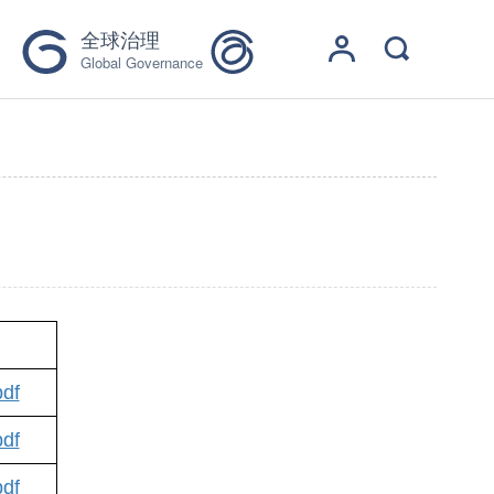
全球治理
Global Governance
df
df
df