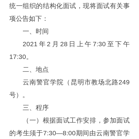
统一组织的结构化面试，现将面试有关事
项公告如下：
一、时间
202
1
年
2
月
28
日上午
7:30
至下午
17:30
。
二、地点
云南警官学院（昆明市教场北路
249
号）。
三、程序
（一）根据面试工作安排，参加面试
的考生须于
7
:
3
0—8:
0
0
期间由云南警官学