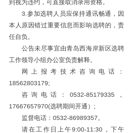
到视为违约，可直接取消录用资格。
3.参加
选聘
人员应保持通讯畅通，因
本人原因错过重要信息而影响
选聘
的，责
任自负。
公告未尽事宜由青岛西海岸新区
选聘
工作领导小组办公室负责解释。
网上报考技术咨询电话：
18562803179;
咨询电话：
0532-
85179335，
17667657970
(
选聘
期间开通）
;
监督电话：
0532-86989357。
请在工作日上午
9:00-11:30，下午