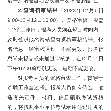
后一次填报自动替换前一次填报的信息
。
2
.查询初审结果
（
2023年1
2
月
6
日
9:00-1
2
月
12
日
16
:
00
）。资格审核一般需
1-2个工作日，报考人员须在规定时间内，
及时登录报名网站查看资格审核结果。报
名信息一经审核通过，不能更改。报名信
息尚未提交或未通过审核的，在1
2
月
11
日
下午
16:00前可以更改，逾期不能更改。
对报考人员的资格审查工作，贯穿于
选聘
工作全过程。报考人员如有
伪造、变
造有关证件、材料、信息骗取考试资格
的，将按照事业单位考试录用违纪违规的