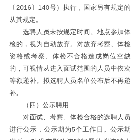
〔2016〕140号）执行，国家另有规定的
从其规定。
选聘
人员未按规定时间、地点参加体
检的，视为自动放弃。对放弃考察
、
体检
资格或考察
、
体检不合格造成岗位空缺
的，可
视情
从进入
面试
范围的人员中依次
等额递补。拟
选聘
人员名单公布后不再递
补。
（
四
）公示聘用
对面试、考察、体检合格的
选聘
人员
进行公示，公示期为
5个工作日。公示期