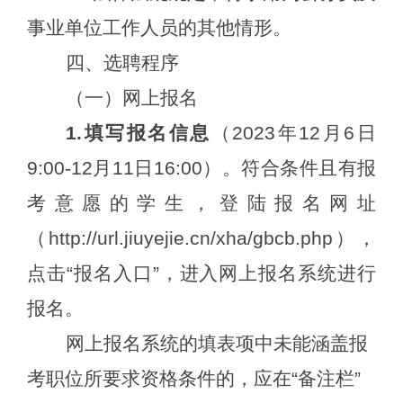
事业单位工作人员的其他情形。
四
、
选聘
程序
（一）网上报名
1.填写报名信息
（
2023年1
2
月
6
日
9:00-1
2
月
11
日
16
:
00
）。符合条件且有报
考意愿的学生，
登陆
报名网址
（
http://
url.jiuyejie.cn
/
xha/gbcb.php
），
点击
“报名入口”，进入网上报名系统进行
报名。
网上报名系统的填表项中未能涵盖报
考职位所要求资格条件的，应在
“备注栏”