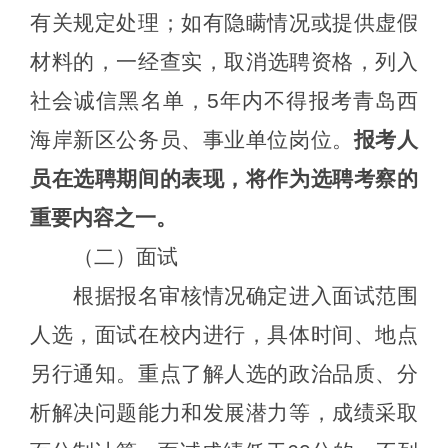
有关规定处理
；
如有隐瞒情况或提供虚假
材料
的
，一经查实，取消
选聘
资格
，列入
社会诚信黑名单，
5年内不得报考
青岛
西
海岸新区公务员、事业单位岗位。
报考人
员在
选聘
期间的表现，将作为
选聘
考察的
重要内容之一。
（
二
）
面试
根据报名审核情况确定进入面试范围
人选，面试在校内进行，
具体时间、地点
另行通知。
重点了解人选的政治品质、分
析解决问题能力和发展潜力等，
成绩采取