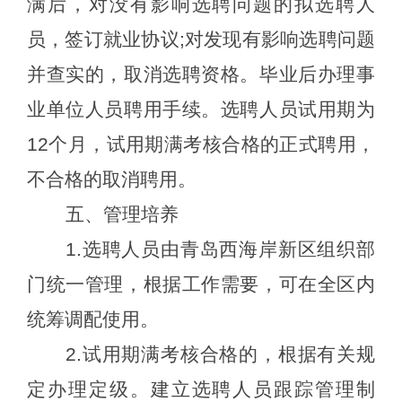
满后，对没有影响
选聘
问题的拟
选聘人
员
，签订就业协议
;对发现有影响
选聘
问题
并查实的，取消
选聘
资格。毕业后办理事
业单位人员聘用手续。
选聘
人员试用期为
12个月，试用期满考核合格的正式聘用，
不合格的取消聘用。
五
、管理培养
1.
选聘
人员由
青岛西海岸
新区组织部
门统一管理，
根据工作需要，可
在全区内
统筹调配使用。
2.
试用期满考核合格的，根据有关规
定办理定级。
建立
选聘人员
跟踪管理制