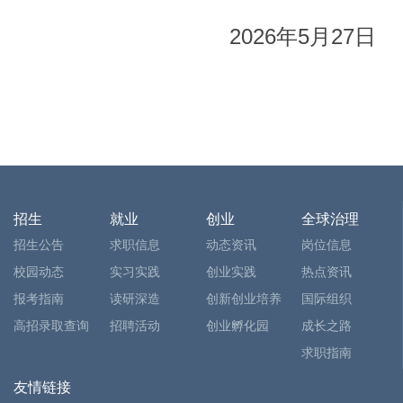
202
6
年
5
月
2
7
日
招生
就业
创业
全球治理
招生公告
求职信息
动态资讯
岗位信息
校园动态
实习实践
创业实践
热点资讯
报考指南
读研深造
创新创业培养
国际组织
高招录取查询
招聘活动
创业孵化园
成长之路
求职指南
友情链接