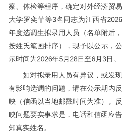
察、体检等程序，
确定
对外经济贸易
大学罗奕菲等
3
名
同志为江西省
202
6
年
度
选调生拟录用人员
（名单附后，
按姓氏笔画排序）
，现
予以
公示，公
示时间为
202
6
年
5
月
28
日至
6
月
3
日。
如对拟录用人员有异议
，或发现
有影响选调的问题
，请
在公示期内反
映（信函以当地邮戳时间为准）。反
映问题要实事求是，电话和信函应告
知真实姓名。