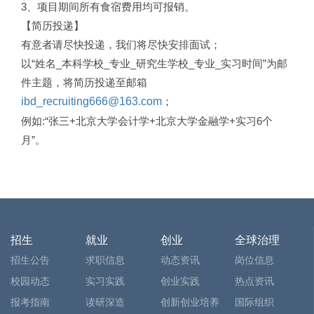
3、项目期间所有食宿费用均可报销。
【简历投递】
有意者请尽快投递，我们将尽快安排面试；
以“姓名_本科学校_专业_研究生学校_专业_实习时间”为邮
件主题，将简历投递至邮箱
ibd_recruiting666@163.com
；
例如:“张三+北京大学会计学+北京大学金融学+实习6个
月”。
招生
就业
创业
全球治理
招生公告
求职信息
动态资讯
岗位信息
校园动态
实习实践
创业实践
热点资讯
报考指南
读研深造
创新创业培养
国际组织