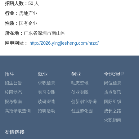
招聘人数：
50 人
行业：
房地产业
性质：
国有企业
所在地：
广东省深圳市南山区
网申网址：
http://2026.yingjiesheng.com/hrzd/
招生
就业
创业
全球治理
招生公告
求职信息
动态资讯
岗位信息
校园动态
实习实践
创业实践
热点资讯
报考指南
读研深造
创新创业培养
国际组织
高招录取查询
招聘活动
创业孵化园
成长之路
求职指南
友情链接