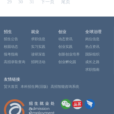
29
30
31
下一页
尾页
招生
就业
创业
全球治理
招生公告
求职信息
动态资讯
岗位信息
校园动态
实习实践
创业实践
热点资讯
报考指南
读研深造
创新创业培养
国际组织
高招录取查询
招聘活动
创业孵化园
成长之路
求职指南
友情链接
贸大首页
本科招生网(旧版)
高招智能咨询系统