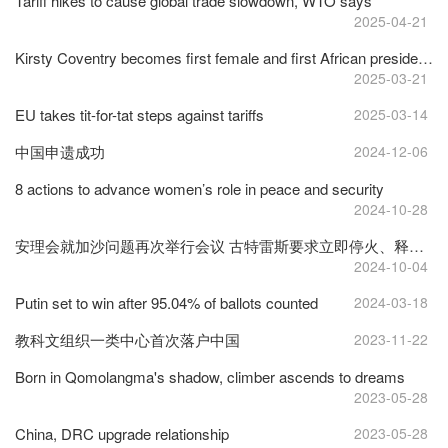
Tariff hikes to cause global trade slowdown, WTO says
2025-04-21
Kirsty Coventry becomes first female and first African president of IOC
2025-03-21
EU takes tit-for-tat steps against tariffs
2025-03-14
中国申遗成功
2024-12-06
8 actions to advance women’s role in peace and security
2024-10-28
安理会就加沙问题再次举行会议 古特雷斯要求立即停火、释放所有人质
2024-10-04
Putin set to win after 95.04% of ballots counted
2024-03-18
教科文组织一类中心首次落户中国
2023-11-22
Born in Qomolangma's shadow, climber ascends to dreams
2023-05-28
China, DRC upgrade relationship
2023-05-28