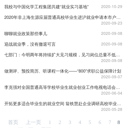
我校与中国化学工程集团共建“就业实习基地”
2020-10-29
2020年非上海生源应届普通高校毕业生进沪就业申请本市户籍评分办法
2020-09-23
聊聊就业政策那些事儿
2020-09-08
迎战就业季，没有撤退可言
2020-09-08
七部门：今明两年将持续扩大见习规模，见习岗位总量不低于上年
2020-09-08
做测评、预投简历、听课程一体化——“800”求职公益保障计划
2020-09-07
李克强对全国普通高等学校毕业生就业创业工作电视电话会议作出重要批示
2020-06-04
开拓更多适合毕业生的就业空间 翁铁慧赴企业调研高校毕业生就业创业情况
2020-05-28
首页
上一页
1
2
3
4
5
6
7
8