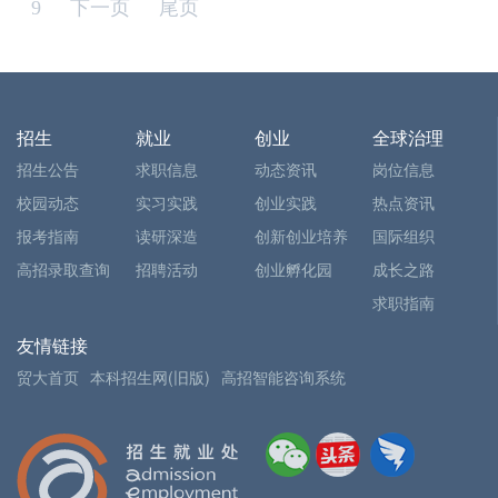
9
下一页
尾页
招生
就业
创业
全球治理
招生公告
求职信息
动态资讯
岗位信息
校园动态
实习实践
创业实践
热点资讯
报考指南
读研深造
创新创业培养
国际组织
高招录取查询
招聘活动
创业孵化园
成长之路
求职指南
友情链接
贸大首页
本科招生网(旧版)
高招智能咨询系统