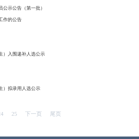
人员公示公告（第一批）
工作的公告
优生）入围递补人选公示
优生）拟录用人选公示
24
25
下一页
尾页