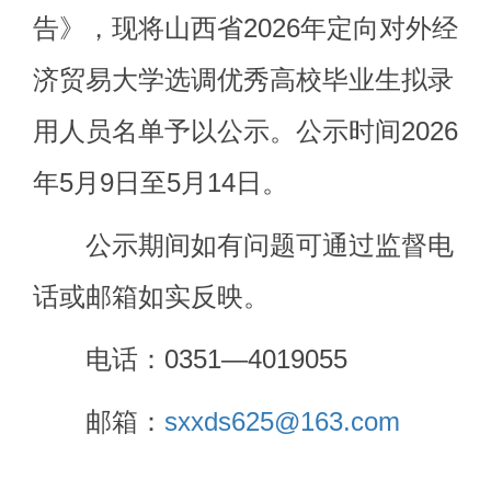
告》，现将山西省
20
26
年
定
向
对外经
济贸易
大学
选调优秀
高校
毕业生拟录
用人员名单予以公示。公示时间
20
26
年
5
月
9
日
至
5
月
14
日。
公示期间如有问题可通过监督电
话
或邮箱
如实反映。
电话：
0351
—
40
19055
邮箱：
sxxd
s625
@1
63
.com