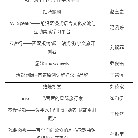
AI辅助型音乐创作学习平台
红骑飘飘
赵嘉宸
“Wi Speak”——前沿沉浸式语言文化交流与
冯凯婷
互动集成学习平台
云客行
——西双版纳“超一站式”数字文旅开
刘馥菲
创者
氢轮
Briskwheels
乔俊铭
清影烟岚
--首家原创词牌名汉服品牌
于慧侨
维烁视觉
刘德家
linker——毛茸茸的星际旅行家
崔和伊
茶缘漳韵
——漳平水仙“非遗+助农”赋能乡村
于欣然
振兴
戏曲微视
——首个面向公众的AI+VR戏曲短
孙振宇