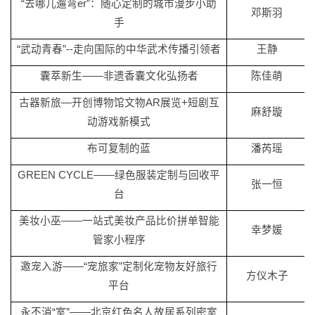
“去哪儿遛弯er”：随心定制的城市漫步小助
邓斯羽
手
“武动青春”--走向国际的中华武术传播引领者
王静
囊萃新生
——非遗香囊文化弘扬者
陈佳萌
古器新旅
—开创博物馆文物AR展览+短剧互
麻舒璇
动游戏新模式
布可复制的蓝
潘芮瑶
GREEN CYCLE——绿色服装定制与回收平
张一恒
台
美妆小巫
——一站式美妆产品比价拼单智能
幸梦媛
管家小程序
邀宠入游
——“宠旅家”定制化宠物友好旅行
方仪木子
平台
永不消
“室”——北京红色名人故居系列密室