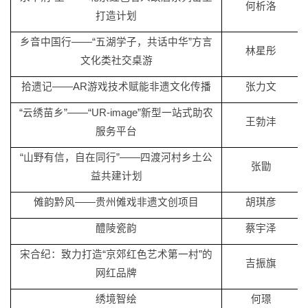
何析洛
打造计划
乡音中国行
——“五湖学子，共话中华”方言
林星彤
文化类社交桌游
拾遗记
——AR游戏技术赋能非遗文化传播
张力文
“云绣苗乡”——“UR-image”新型一站式助农
王勃沣
服务平台
“山野有信，自在同行”——四渡河村乡土公
张勖
益共建计划
傩韵黔风
——贵州傩戏非遗文创项目
胡琪彦
醴陵瓷韵
蔡宇泽
宋合纪：致力打造
“京郊红色艺术第一村”的
吉振旗
网红品牌
绣境智绘
何璟