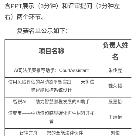
含PPT展示（3分钟）和评审提问（2分种左
右）两个环节。
复赛名单公示如下：
负责人姓
项目名称
名
AI司法类案推荐助手：CourtAssistant
朱传鹿
信用风险评估的
AI动态平衡实践——天衡信
魏荣韬
鉴智能风控系统设计
智税
AI——助力智慧财税发展的AI助手
殷嘉怡
渣变宝
——中药渣超临界碳化再生材料开拓
王靖怡
者
智律方舟
——您的全能法律伙伴
刘俊