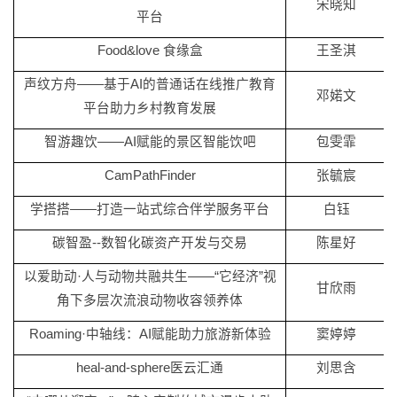
宋晓知
平台
Food&love 食缘盒
王圣淇
声纹方舟
——基于AI的普通话在线推广教育
邓婼文
平台助力乡村教育发展
智游趣饮
——AI赋能的景区智能饮吧
包雯霏
CamPathFinder
张毓宸
学搭搭
——打造一站式综合伴学服务平台
白钰
碳智盈
--数智化碳资产开发与交易
陈星好
以爱助动
·人与动物共融共生——“它经济”视
甘欣雨
角下多层次流浪动物收容领养体
Roaming·中轴线：AI赋能助力旅游新体验
窦婷婷
heal-and-sphere医云汇通
刘思含