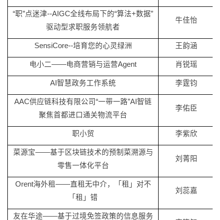
“职”点迷津--AIGC全线布局下的“算法+数据”
牛佳怡
驱动型求职服务领航者
SensiCore--培育您的心灵绿洲
王韵涵
电小二
——电商营销与运营Agent
肖锐瑶
AI智慧政务工作系统
李霆钧
AAC供应链科技有限公司“一带一路”AI智链
李佑臣
聚焦首都进口通关物流平台
职小贸
李紫欣
菜源宝
——基于区块链技术的预制菜溯源与
刘菁阳
零售一体化平台
Orent海外租——直租无中介，「租」对不
刘蕊嘉
「租」错
友在华途
——基于过境免签政策的信息服务