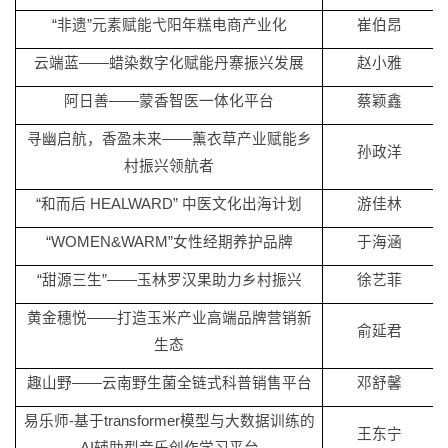
“非遗”元素赋能弋阳年糕电商产业化
崔伯昂
云端蓝
——蜡染数字化赋能丹寨振兴发展
赵小雅
阿日善
——蒙香智医一体化平台
蔡颖鑫
寻幽启航，香盈未来
——薰衣草产业赋能乡
孙政洋
村振兴领航者
“和而后 HEALWARD” 中医文化出海计划
游佳林
“WOMEN&WARM”女性经期养护品牌
于海涵
“甜源三生”——玉林罗汉果助力乡村振兴
徐艺菲
黄金穗悦
——打造玉米产业高端品牌营销新
俞延君
生态
趣山野
——云南野生菌全链式科普销售平台
邓舒馨
易乐师
-基于transformer模型与大数据训练的
王东宁