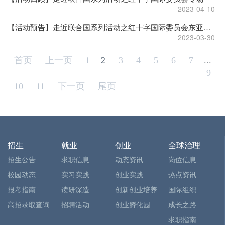
2023-04-10
【活动预告】走近联合国系列活动之红十字国际委员会东亚地区代表处专场活动报名
2023-03-30
...
首页
上一页
1
2
3
4
5
6
7
9
10
11
下一页
尾页
招生
就业
创业
全球治理
招生公告
求职信息
动态资讯
岗位信息
校园动态
实习实践
创业实践
热点资讯
报考指南
读研深造
创新创业培养
国际组织
高招录取查询
招聘活动
创业孵化园
成长之路
求职指南