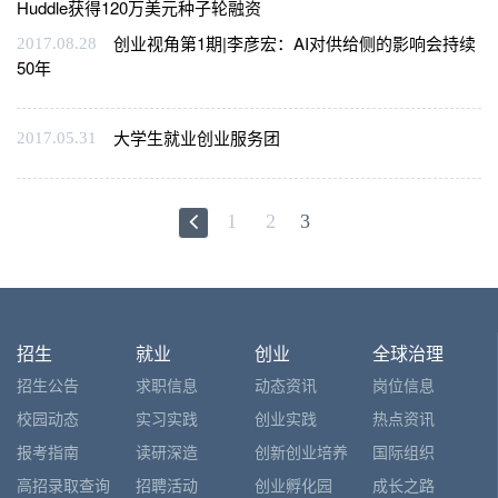
Huddle获得120万美元种子轮融资
创业视角第1期|李彦宏：AI对供给侧的影响会持续
2017.08.28
50年
大学生就业创业服务团
2017.05.31
1
2
3
招生
就业
创业
全球治理
招生公告
求职信息
动态资讯
岗位信息
校园动态
实习实践
创业实践
热点资讯
报考指南
读研深造
创新创业培养
国际组织
高招录取查询
招聘活动
创业孵化园
成长之路